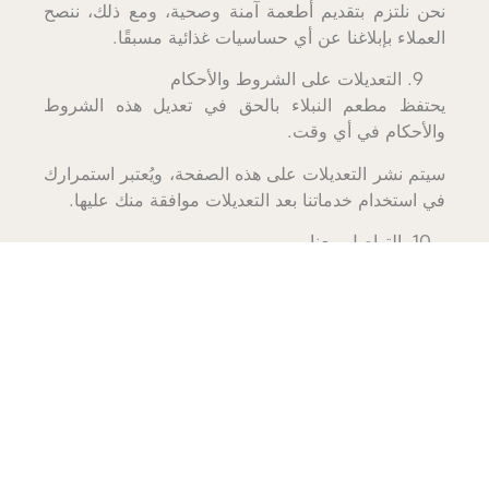
نحن نلتزم بتقديم أطعمة آمنة وصحية، ومع ذلك، ننصح
العملاء بإبلاغنا عن أي حساسيات غذائية مسبقًا.
التعديلات على الشروط والأحكام
يحتفظ مطعم النبلاء بالحق في تعديل هذه الشروط
والأحكام في أي وقت.
سيتم نشر التعديلات على هذه الصفحة، ويُعتبر استمرارك
في استخدام خدماتنا بعد التعديلات موافقة منك عليها.
التواصل معنا
إذا كانت لديك أي استفسارات حول هذه الشروط
والأحكام أو حول خدماتنا، يُرجى التواصل معنا:
الهاتف:
00966112041333
البريد الإلكتروني: info@nobala-restaurant.com
تاريخ آخر تحديث: 20 نوفمبر 2024