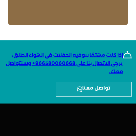
إذا كنت مهتمًا ببوفيه الحفلات في الهواء الطلق،
يرجى الاتصال بنا على 966580060668+ وسنتواصل
معك.
تواصل معنا