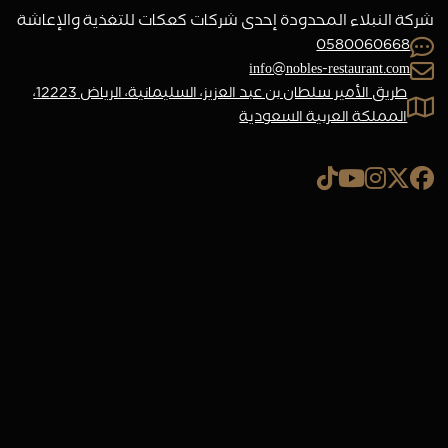
شركة النبلاء المحدودة إحدى شركات كعكات للتغذية والإعاشة
0580060668
info@nobles-restaurant.com
طريق الأمير سلطان بن عبد العزيز، السليمانية، الرياض 12223،
المملكة العربية السعودية