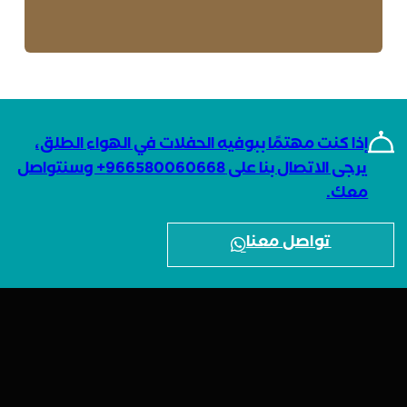
إذا كنت مهتمًا ببوفيه الحفلات في الهواء الطلق،
يرجى الاتصال بنا على 966580060668+ وسنتواصل
معك.
تواصل معنا