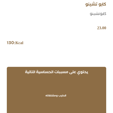
كابو تشينو
كابوتشينو
23.00
130
Kcal:
يحتوي على مسببات الحساسية التالية
الحليب ومشتقاته