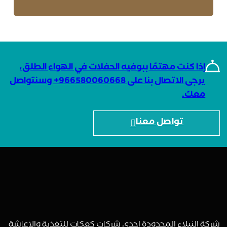
إذا كنت مهتمًا ببوفيه الحفلات في الهواء الطلق،
يرجى الاتصال بنا على 966580060668+ وسنتواصل
معك.
تواصل معنا
شركة النبلاء المحدودة إحدى شركات كعكات للتغذية والإعاشة