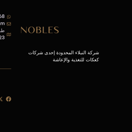
68
om
طري
12223، المم
شركة النبلاء المحدودة إحدى شركات
كعكات للتغذية والإعاشة