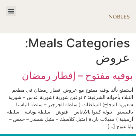
Meals Categories:
عروض
بوفيه مفتوح – إفطار رمضان
أستمتع بألذ بوفيه مفتوح مع عروض افطار رمضان في مطعم
النبلاء بأجوائه الشرقية: ٢ نوعين شوربة (شوربة عدس – شورية
شعيرية الدجاج) السلطات ( سلطة الجرجير – سلطة الباستا
بالبيستو – تبولة كينوا بالأناناس – فتوش – سلطة يونانية – سلطة
أرمينية ) مقبلات باردة (متبل كلاسيك – متبل شمندر – حمص –
بابا غنوج […]